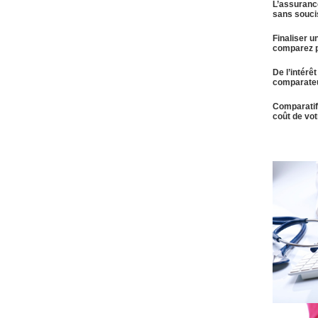
L’assurance
sans souci
Finaliser u
comparez p
De l’intérê
comparateu
Comparatif
coût de vo