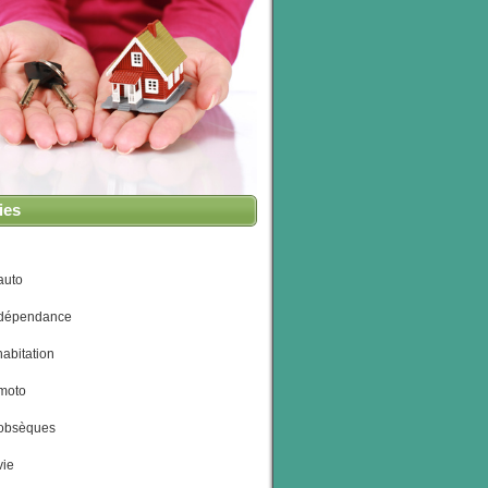
ies
auto
 dépendance
abitation
moto
obsèques
vie