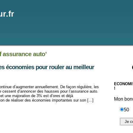
r.fr
f assurance auto’
des économies pour rouler au meilleur
ECONOMI
ontinue d’augmenter annuellement. De façon régulière, les
!
e cessent d’annoncer des hausses pour l’assurance auto.
 et une majoration de 3% est d’ores et déjà
Mon bonu
 ton de réaliser des économies importantes sur son […]
50