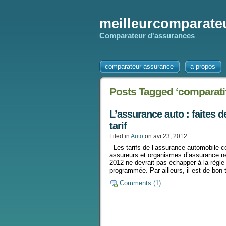
meilleurcomparateu
Comparateur d'assurances
comparateur assurance
a propos
Posts Tagged ‘comparati
L’assurance auto : faites 
tarif
Filed in
Auto
on avr.23, 2012
Les tarifs de l’assurance automobile c
assureurs et organismes d’assurance n
2012 ne devrait pas échapper à la règle
programmée. Par ailleurs, il est de bon
Comments (1)