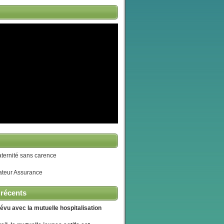
ternité sans carence
teur Assurance
 récents
évu avec la mutuelle hospitalisation