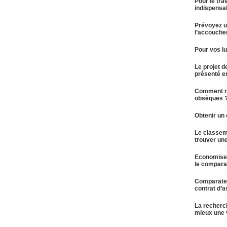
Pour le trav
indispensa
Prévoyez u
l’accouche
Pour vos lu
Le projet d
présenté e
Comment ré
obsèques 
Obtenir un
Le classem
trouver un
Economiser
le compara
Comparateu
contrat d’
La recherc
mieux une 